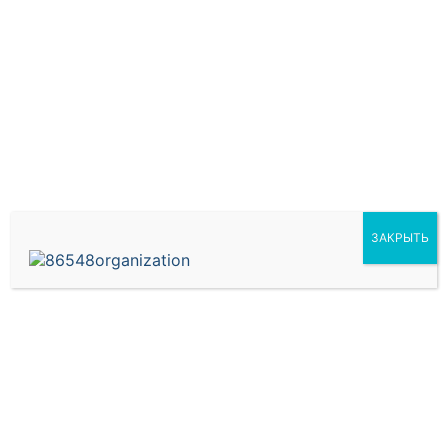
конечном итоге может привести к
дополнительным затратам и проблемам. таким
образом, 1С является незаменимым
инструментом для современной компании,
стремящейся к развитию и успеху на рынке. Не
откладывайте на потом, сделайте правильный
выбор сегодня и начните совершенствовать свой
бизнес вместе с услугами 1С. Разработка
распознавание речи в 1с 1С поддержка и
ЗАКРЫТЬ
разработка ‒ это важный компонент успешной
деятельности любого предприятия,
использующего программные продукты от
компании 1С.
Метки
оплата услуг в 1с
,
разработка
распознавание речи в 1с