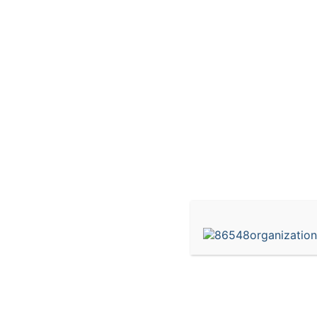
Разработка 1с решени
1С услуги способствуют повышению эффектив
времени на выполнение рутинных операций, 
обслуживание и поддержку информационных с
конкретные потребности вашего бизнеса, что
данными. Не откладывайте на потом, сделайт
свой бизнес вместе с услугами 1С. Разработ
для развития вашего бизнеса и успешного до
Метки
разработка 1с решений
,
Стоимость у