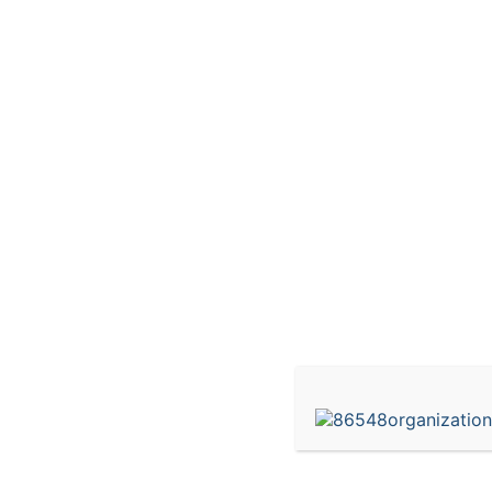
Купить разработки 1с
Ключевыми этапами разработки отчетов в 1С 
структуры отчета, выбор и создание необход
отчета. преимущества реализации услуг в 1С
гибкость настройки, возможность интеграци
надежность и безопасность данных. Кроме то
обеспечивают ее актуальность и соответстви
услуги в программе 1С — это простой и удоб
функциональностям и сервисам, предоставля
покупки услуги в 1С является возможность в