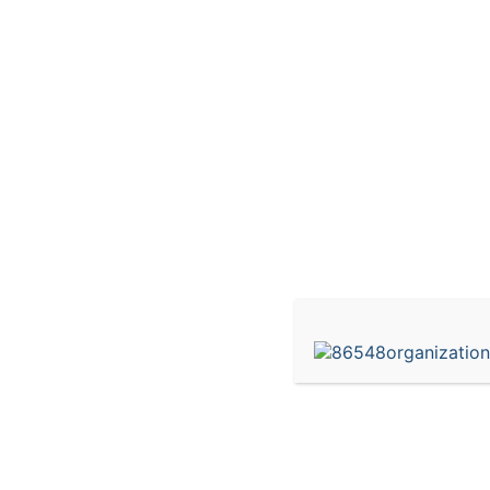
Каталог услуг 1с
Разработка отчетов в 1С Предприятие являе
играют важную роль в бизнесе, помогая руко
анализа данных. настроить 1С значит адапти
бизнеса, что в свою очередь ускорит процесс
услуги в 1С представляет собой надежный с
бизнеса и быть на шаг впереди конкурентов. 
поможет вам заботиться о бесперебойной раб
производительность и эффективность бизнес
Метки
1с ндс услуги банков
,
каталог услуг 