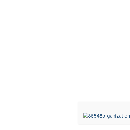
1с мобильное прилож
1С услуги способствуют повышению эффектив
времени на выполнение рутинных операций, 
обслуживание и поддержку информационных 
учет, управление складом, учет кадров, анал
продаж, планирование ресурсов и многое дру
позволяют настроить систему точно под инд
услуги в программе 1С — это простой и удоб
функциональностям и сервисам, предоставля